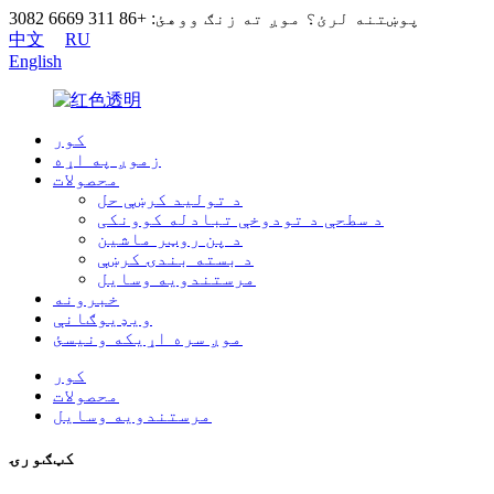
پوښتنه لرئ؟ موږ ته زنګ ووهئ: +86 311 6669 3082
中文
RU
English
کور
زموږ په اړه
محصولات
د تولید کرښې حل
د سطحې د تودوخې تبادله کوونکی
د پن روټر ماشین
د بسته بندۍ کرښې
مرستندویه وسایل
خبرونه
ویډیوګانې
موږ سره اړیکه ونیسئ
کور
محصولات
مرستندویه وسایل
کټګورۍ