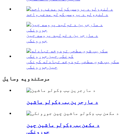
د لنډولو د پروسس کولو مدغم واحد
د مارجرین د تولید پروسه چین
جوړونکی
سکریپ شوی سطحی تودوخه تبادله کونکی
چین جوړونکی
مرستندویه وسایل
د مارجرین ټب ډکولو ماشین
د مکھن ټب ډکولو ماشین چین
جوړونکی