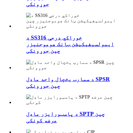
جوړونکی
د SS316 خوراکي درجې
ایمولسیفیکیشن ټانک هوموجنیزر
چین جوړونکی
د سمارټ یخچال واحد ماډل SPSR
چین جوړونکی
د پاسټورایزر ماډل SPTP چین
عرضه کونکی