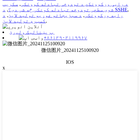
د رایې ورکوونکي د تودوخې تبادله کوونکی
,
سکریپ
,
د SSHE
شوی سطحی تودوخه تبادله کونکی څه شی دی؟
,
رایه ورکوونکی
,
د سبزیجاتو غوړیو تولید لاین
,
د
,
کسټرډ تولید لاین
برېښنالیک ولېږئ
+۸۶۱۳۹۰۳۱۱۹۹۶۷
微信图片_20241125100920
IOS
x