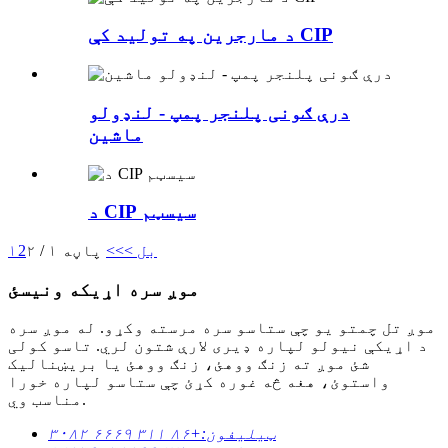
د مارجرین په تولید کې CIP
درې ګونی پلنجر پمپ - لنډولو
ماشین
د CIP سیسټم
بل >
>>
پاڼه ۱ / ۲
2
۱
موږ سره اړیکه ونیسئ
موږ تل چمتو یو چې ستاسو سره مرسته وکړو. له موږ سره
د اړیکې نیولو لپاره ډیری لارې شتون لري. تاسو کولی
شئ موږ ته زنګ ووهئ، زنګ ووهئ یا بریښنالیک
واستوئ، هغه څه غوره کړئ چې ستاسو لپاره خورا
مناسب وي.
ټیلیفون:
+۸۶ ۳۱۱ ۶۶۶۹ ۳۰۸۲