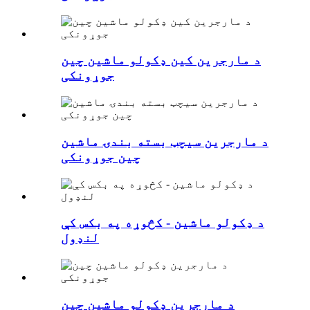
د مارجرین کین ډکولو ماشین چین
جوړونکی
د مارجرین سیچټ بسته بندۍ ماشین
چین جوړونکی
د ډکولو ماشین - کڅوړه په بکس کې
لنډول
د مارجرین ډکولو ماشین چین