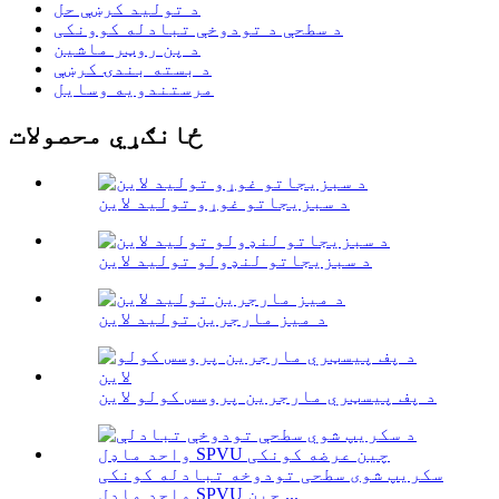
د تولید کرښې حل
د سطحې د تودوخې تبادله کوونکی
د پن روټر ماشین
د بسته بندۍ کرښې
مرستندویه وسایل
ځانګړي محصولات
د سبزیجاتو غوړو تولید لاین
د سبزیجاتو لنډولو تولید لاین
د میز مارجرین تولید لاین
د پف پیسټري مارجرین پروسس کولو لاین
سکریپ شوی سطحی تودوخه تبادله کونکی
واحد ماډل SPVU چین ...