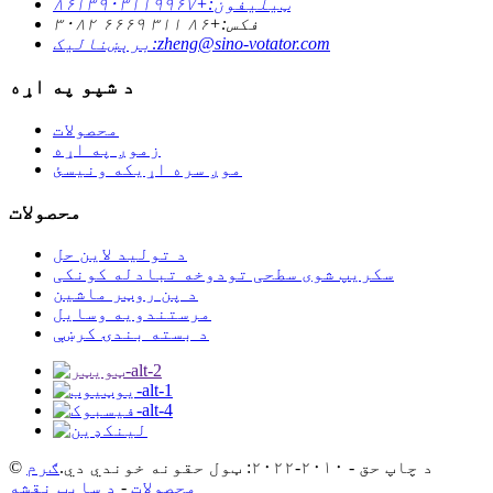
ټیلیفون:
+۸۶۱۳۹۰۳۱۱۹۹۶۷
فکس:
+۸۶ ۳۱۱ ۶۶۶۹ ۳۰۸۲
zheng@sino-votator.com
برېښنالیک:
د شپو په اړه
محصولات
زموږ په اړه
موږ سره اړیکه ونیسئ
محصولات
د تولید لاین حل
سکریپ شوی سطحی تودوخه تبادله کونکی
د پن روټر ماشین
مرستندویه وسایل
د بسته بندۍ کرښې
© د چاپ حق - ۲۰۱۰-۲۰۲۲: ټول حقونه خوندي دي.
ګرم
محصولات
-
د سایټ نقشه