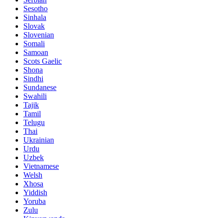
Sesotho
Sinhala
Slovak
Slovenian
Somali
Samoan
Scots Gaelic
Shona
Sindhi
Sundanese
Swahili
Tajik
Tamil
Telugu
Thai
Ukrainian
Urdu
Uzbek
Vietnamese
Welsh
Xhosa
Yiddish
Yoruba
Zulu