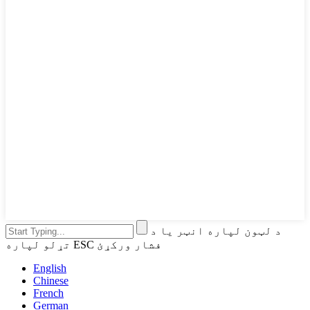
د لټون لپاره انټر یا د
تړلو لپاره ESC فشار ورکړئ
English
Chinese
French
German